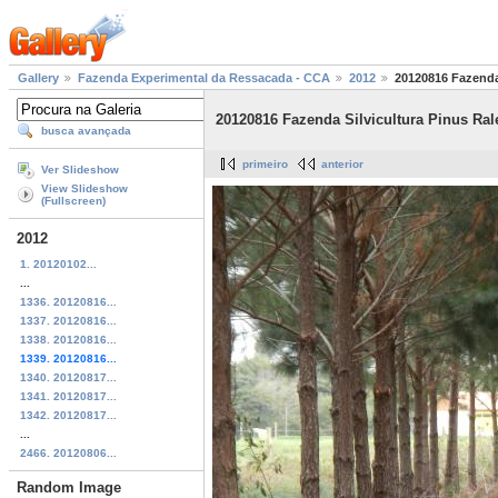
Gallery
Fazenda Experimental da Ressacada - CCA
2012
20120816 Fazenda 
20120816 Fazenda Silvicultura Pinus Rale
busca avançada
primeiro
anterior
Ver Slideshow
View Slideshow
(Fullscreen)
2012
1. 20120102...
...
1336. 20120816...
1337. 20120816...
1338. 20120816...
1339. 20120816...
1340. 20120817...
1341. 20120817...
1342. 20120817...
...
2466. 20120806...
Random Image