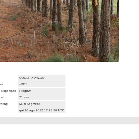
COOLPIX AW100
or
sRGB
 Exposição
Program
cal
21 mm
ering
Multi-Segment
qui 16 ago 2012 17:28:26 UTC