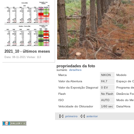
2021_10 - últimos meses
Data: 08-11-2021
Visitas: 113
propriedades da foto
sumário
detalhes
Marca
NIKON
Modelo
Valor da Abertura
f/4,7
Espaço de C
Valor da Exposição Diagonal
0 EV
Programa de
Flash
No Flash
Distância Fo
ISO
AUTO
Modo do Met
Velocidade do Obturador
1/60 sec
Data/Hora
primeiro
anterior