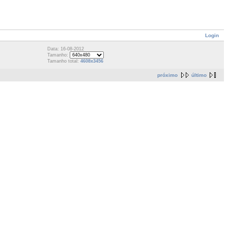
Login
Data: 16-08-2012
Tamanho:
Tamanho total:
4608x3456
próximo
último