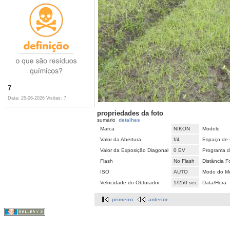
7
Data: 25-06-2026
Visitas: 7
propriedades da foto
sumário
detalhes
Marca
NIKON
Modelo
Valor da Abertura
f/4
Espaço de 
Valor da Exposição Diagonal
0 EV
Programa d
Flash
No Flash
Distância F
ISO
AUTO
Modo do Me
Velocidade do Obturador
1/250 sec
Data/Hora
primeiro
anterior