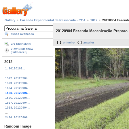
Gallery
Fazenda Experimental da Ressacada - CCA
2012
20120904 Fazenda 
20120904 Fazenda Mecanização Preparo ca
busca avançada
primeiro
anterior
Ver Slideshow
View Slideshow
(Fullscreen)
2012
1. 20120102...
...
1522. 20120904...
1523. 20120904...
1524. 20120904...
1525. 20120904...
1526. 20120904...
1527. 20120904...
1528. 20120904...
...
2466. 20120806...
Random Image