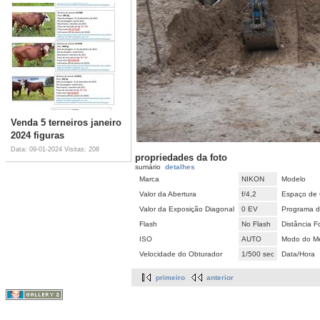
Venda 5 terneiros janeiro
2024 figuras
Data: 09-01-2024
Visitas: 208
propriedades da foto
sumário
detalhes
Marca
NIKON
Modelo
Valor da Abertura
f/4,2
Espaço de 
Valor da Exposição Diagonal
0 EV
Programa d
Flash
No Flash
Distância F
ISO
AUTO
Modo do Me
Velocidade do Obturador
1/500 sec
Data/Hora
primeiro
anterior