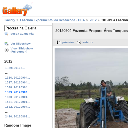
Gallery
Fazenda Experimental da Ressacada - CCA
2012
20120904 Fazenda
20120904 Fazenda Preparo Área Tanques 
busca avançada
primeiro
anterior
Ver Slideshow
View Slideshow
(Fullscreen)
2012
1. 20120102...
...
1526. 20120904...
1527. 20120904...
1528. 20120904...
1529. 20120904...
1530. 20120904...
1531. 20120904...
1532. 20120904...
...
2466. 20120806...
Random Image