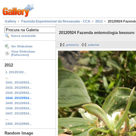
Gallery
Fazenda Experimental da Ressacada - CCA
2012
20120924 Fazenda
20120924 Fazenda entomologia besouro 
busca avançada
primeiro
anterior
Ver Slideshow
View Slideshow
(Fullscreen)
2012
1. 20120102...
...
1641. 20120924...
1642. 20120924...
1643. 20120924...
1644. 20120924...
1645. 20120924...
1646. 20120924...
1647. 20120924...
...
2466. 20120806...
Random Image