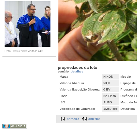
Data: 19-03-2019
Visitas: 449
propriedades da foto
sumário
detalhes
Marca
NIKON
Modelo
Valor da Abertura
f/3,9
Espaço de 
Valor da Exposição Diagonal
0 EV
Programa d
Flash
No Flash
Distância F
ISO
AUTO
Modo do Me
Velocidade do Obturador
1/250 sec
Data/Hora
primeiro
anterior