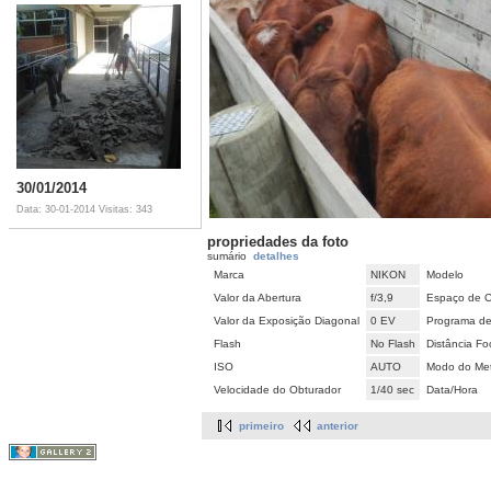
30/01/2014
Data: 30-01-2014
Visitas: 343
propriedades da foto
sumário
detalhes
Marca
NIKON
Modelo
Valor da Abertura
f/3,9
Espaço de C
Valor da Exposição Diagonal
0 EV
Programa de
Flash
No Flash
Distância Fo
ISO
AUTO
Modo do Met
Velocidade do Obturador
1/40 sec
Data/Hora
primeiro
anterior