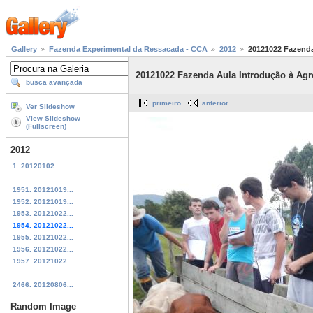
Gallery
Fazenda Experimental da Ressacada - CCA
2012
20121022 Fazenda
20121022 Fazenda Aula Introdução à Agr
busca avançada
primeiro
anterior
Ver Slideshow
View Slideshow
(Fullscreen)
2012
1. 20120102...
...
1951. 20121019...
1952. 20121019...
1953. 20121022...
1954. 20121022...
1955. 20121022...
1956. 20121022...
1957. 20121022...
...
2466. 20120806...
Random Image