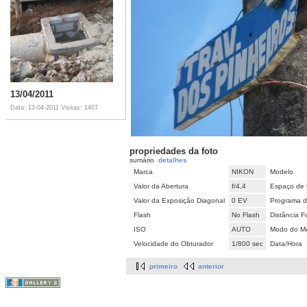
13/04/2011
Data: 13-04-2011
Visitas: 1407
propriedades da foto
sumário
detalhes
Marca
NIKON
Modelo
Valor da Abertura
f/4,4
Espaço de 
Valor da Exposição Diagonal
0 EV
Programa d
Flash
No Flash
Distância F
ISO
AUTO
Modo do Me
Velocidade do Obturador
1/800 sec
Data/Hora
primeiro
anterior