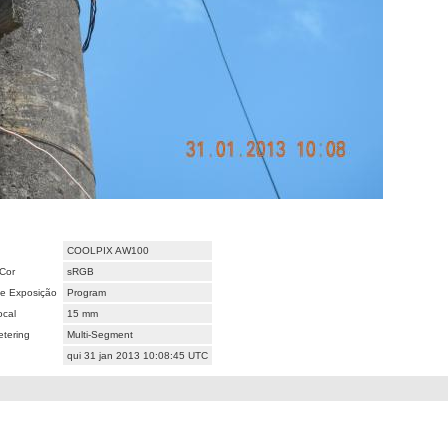
COOLPIX AW100
Cor
sRGB
e Exposição
Program
ocal
15 mm
tering
Multi-Segment
qui 31 jan 2013 10:08:45 UTC