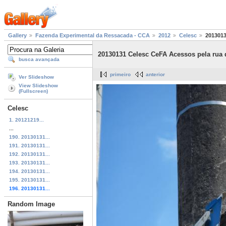
Gallery
Fazenda Experimental da Ressacada - CCA
2012
Celesc
2013013
20130131 Celesc CeFA Acessos pela rua de
busca avançada
primeiro
anterior
Ver Slideshow
View Slideshow
(Fullscreen)
Celesc
1. 20121219...
...
190. 20130131...
191. 20130131...
192. 20130131...
193. 20130131...
194. 20130131...
195. 20130131...
196. 20130131...
Random Image