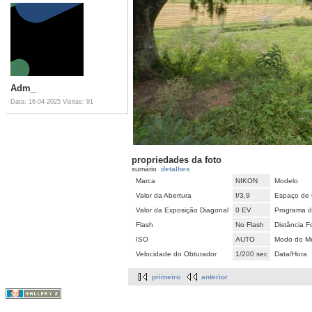
Adm_
Data: 16-04-2025
Visitas: 91
propriedades da foto
sumário
detalhes
Marca
NIKON
Modelo
Valor da Abertura
f/3,9
Espaço de 
Valor da Exposição Diagonal
0 EV
Programa d
Flash
No Flash
Distância F
ISO
AUTO
Modo do Me
Velocidade do Obturador
1/200 sec
Data/Hora
primeiro
anterior