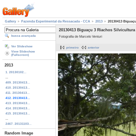
Gallery
Fazenda Experimental da Ressacada - CCA
2013
20130413 Biguaçu
20130413 Biguaçu 3 Riachos Silvicultur
busca avançada
Fotografia de Marcelo Venturi
Ver Slideshow
primeiro
anterior
View Slideshow
(Fullscreen)
2013
1. 20130102...
...
409. 20130413...
410. 20130413...
411. 20130413...
412. 20130413...
413. 20130413...
414. 20130413...
415. 20130413...
...
2467. 20131103...
Random Image