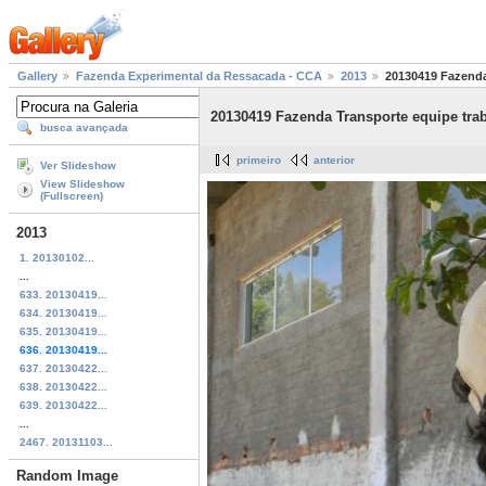
Gallery
Fazenda Experimental da Ressacada - CCA
2013
20130419 Fazenda
20130419 Fazenda Transporte equipe tra
busca avançada
primeiro
anterior
Ver Slideshow
View Slideshow
(Fullscreen)
2013
1. 20130102...
...
633. 20130419...
634. 20130419...
635. 20130419...
636. 20130419...
637. 20130422...
638. 20130422...
639. 20130422...
...
2467. 20131103...
Random Image