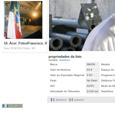
14_Acor_FotosFrancisco_092007_01_012_JPG.jpg
Data: 05-04-2011
Visitas: 462
propriedades da foto
sumário
detalhes
Marca
NIKON
Modelo
Valor da Abertura
f/3,9
Espaço de 
Valor da Exposição Diagonal
0 EV
Programa d
Flash
No Flash
Distância F
ISO
AUTO
Modo do Me
Velocidade do Obturador
1/140 sec
Data/Hora
primeiro
anterior