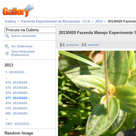
Gallery
Fazenda Experimental da Ressacada - CCA
2013
20130420 Fazend
20130420 Fazenda Manejo Experimento 
busca avançada
primeiro
anterior
Ver Slideshow
View Slideshow
(Fullscreen)
2013
1. 20130102...
...
474. 20130420...
475. 20130420...
476. 20130420...
477. 20130420...
478. 20130420...
479. 20130420...
480. 20130420...
...
2467. 20131103...
Random Image