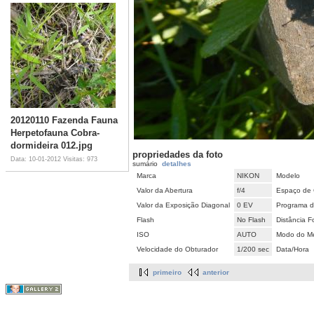
20120110 Fazenda Fauna
Herpetofauna Cobra-
dormideira 012.jpg
propriedades da foto
Data: 10-01-2012
Visitas: 973
sumário
detalhes
Marca
NIKON
Modelo
Valor da Abertura
f/4
Espaço de 
Valor da Exposição Diagonal
0 EV
Programa d
Flash
No Flash
Distância F
ISO
AUTO
Modo do Me
Velocidade do Obturador
1/200 sec
Data/Hora
primeiro
anterior