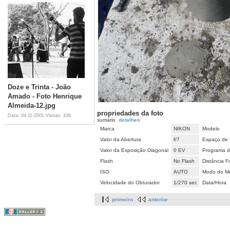
Doze e Trinta - João
Amado - Foto Henrique
Almeida-12.jpg
propriedades da foto
Data: 04-11-2001
Visitas: 436
sumário
detalhes
Marca
NIKON
Modelo
Valor da Abertura
f/7
Espaço de 
Valor da Exposição Diagonal
0 EV
Programa d
Flash
No Flash
Distância F
ISO
AUTO
Modo do Me
Velocidade do Obturador
1/270 sec
Data/Hora
primeiro
anterior