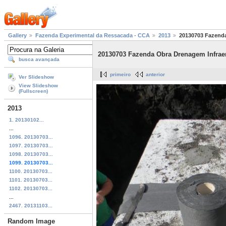
Gallery
Fazenda Experimental da Ressacada - CCA
2013
20130703 Fazenda
20130703 Fazenda Obra Drenagem Infraer
busca avançada
primeiro
anterior
Ver Slideshow
View Slideshow
(Fullscreen)
2013
1. 20130102...
...
1096. 20130703...
1097. 20130703...
1098. 20130703...
1099. 20130703...
1100. 20130703...
1101. 20130703...
1102. 20130703...
...
2467. 20131103...
Random Image