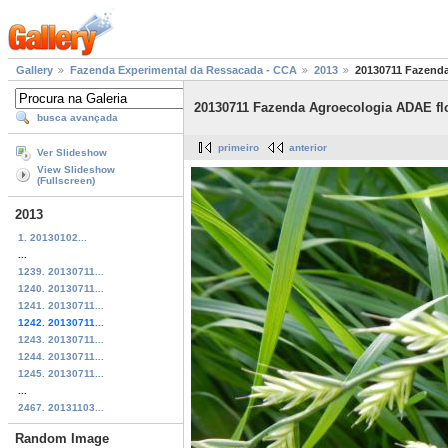
Gallery
Fazenda Experimental da Ressacada - CCA
2013
20130711 Fazenda
20130711 Fazenda Agroecologia ADAE fl
busca avançada
primeiro
anterior
Ver Slideshow
View Slideshow
(Fullscreen)
2013
1. 20130102...
...
1239. 20130711...
1240. 20130711...
1241. 20130711...
1242. 20130711...
1243. 20130711...
1244. 20130711...
1245. 20130711...
...
2467. 20131103...
Random Image