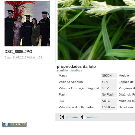
DSC_8686.JPG
Data: 24-08-2019
Visitas: 108
propriedades da foto
sumário
detalhes
Marca
NIKON
Modelo
Valor da Abertura
f/3,9
Espaço de 
Valor da Exposição Diagonal
0 EV
Programa d
Flash
No Flash
Distância F
ISO
AUTO
Modo do Me
Velocidade do Obturador
1/250 sec
Data/Hora
primeiro
anterior