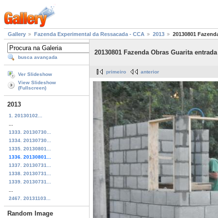
Gallery
Fazenda Experimental da Ressacada - CCA
2013
20130801 Fazenda 
20130801 Fazenda Obras Guarita entrada 
busca avançada
primeiro
anterior
Ver Slideshow
View Slideshow
(Fullscreen)
2013
1. 20130102...
...
1333. 20130730...
1334. 20130730...
1335. 20130801...
1336. 20130801...
1337. 20130731...
1338. 20130731...
1339. 20130731...
...
2467. 20131103...
Random Image