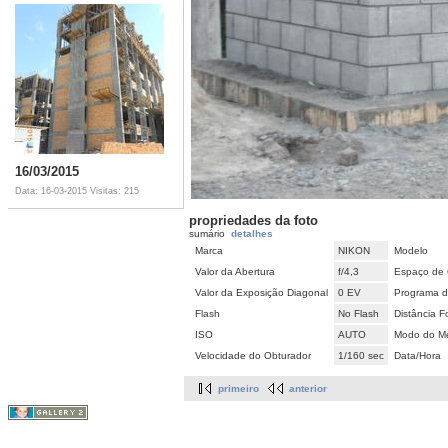
16/03/2015
Data: 16-03-2015
Visitas: 215
propriedades da foto
sumário
detalhes
Marca
NIKON
Modelo
Valor da Abertura
f/4,3
Espaço de 
Valor da Exposição Diagonal
0 EV
Programa d
Flash
No Flash
Distância F
ISO
AUTO
Modo do Me
Velocidade do Obturador
1/160 sec
Data/Hora
primeiro
anterior