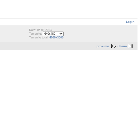
Login
Data: 05-08-2013
Tamanho:
Tamanho total:
4000x3000
próximo
último