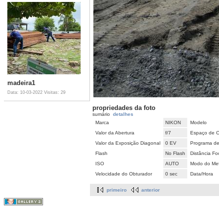
madeira1
Data: 10-03-2022
Visitas: 29
propriedades da foto
sumário
detalhes
Marca
NIKON
Modelo
Valor da Abertura
f/7
Espaço de C
Valor da Exposição Diagonal
0 EV
Programa de
Flash
No Flash
Distância Fo
ISO
AUTO
Modo do Met
Velocidade do Obturador
0 sec
Data/Hora
primeiro
anterior