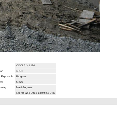
COOLPIX L110
or
sRGB
 Exposição
Program
cal
5 mm
ering
Multi-Segment
seg 05 ago 2013 13:40:54 UTC