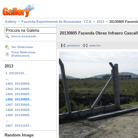
Gallery
Fazenda Experimental da Ressacada - CCA
2013
20130805 Fazenda
20130805 Fazenda Obras Infraero Cascal
busca avançada
primeiro
anterior
Ver Slideshow
View Slideshow
(Fullscreen)
2013
1. 20130102...
...
1463. 20130805...
1464. 20130805...
1465. 20130805...
1466. 20130805...
1467. 20130805...
1468. 20130805...
1469. 20130805...
...
2467. 20131103...
Random Image