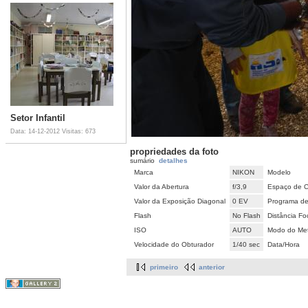
Setor Infantil
Data: 14-12-2012
Visitas: 673
propriedades da foto
sumário
detalhes
Marca
NIKON
Modelo
Valor da Abertura
f/3,9
Espaço de C
Valor da Exposição Diagonal
0 EV
Programa de
Flash
No Flash
Distância Fo
ISO
AUTO
Modo do Met
Velocidade do Obturador
1/40 sec
Data/Hora
primeiro
anterior