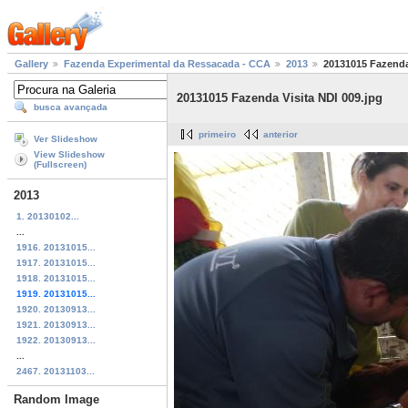
Gallery
Fazenda Experimental da Ressacada - CCA
2013
20131015 Fazenda 
20131015 Fazenda Visita NDI 009.jpg
busca avançada
primeiro
anterior
Ver Slideshow
View Slideshow
(Fullscreen)
2013
1. 20130102...
...
1916. 20131015...
1917. 20131015...
1918. 20131015...
1919. 20131015...
1920. 20130913...
1921. 20130913...
1922. 20130913...
...
2467. 20131103...
Random Image