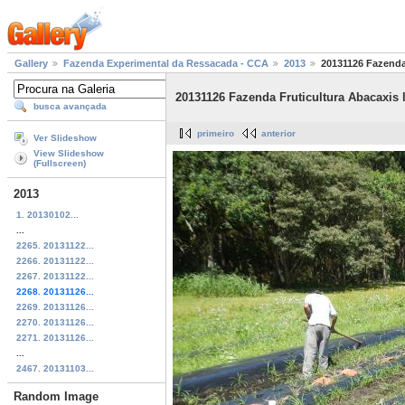
Gallery
Fazenda Experimental da Ressacada - CCA
2013
20131126 Fazenda 
20131126 Fazenda Fruticultura Abacaxis 
busca avançada
primeiro
anterior
Ver Slideshow
View Slideshow
(Fullscreen)
2013
1. 20130102...
...
2265. 20131122...
2266. 20131122...
2267. 20131122...
2268. 20131126...
2269. 20131126...
2270. 20131126...
2271. 20131126...
...
2467. 20131103...
Random Image