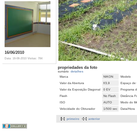
16/06/2010
Data: 16-06-2010
Visitas: 784
propriedades da foto
sumário
detalhes
Marca
NIKON
Modelo
Valor da Abertura
f/3,9
Espaço de 
Valor da Exposição Diagonal
0 EV
Programa d
Flash
No Flash
Distância F
ISO
AUTO
Modo do Me
Velocidade do Obturador
1/500 sec
Data/Hora
primeiro
anterior