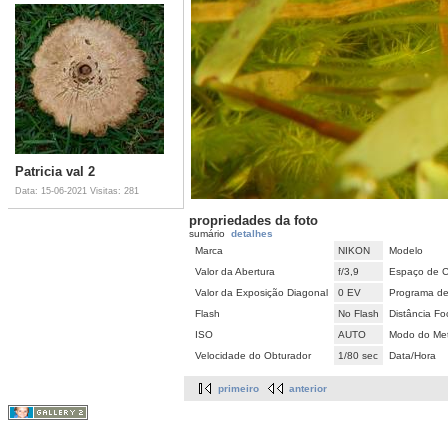
Patricia val 2
Data: 15-06-2021
Visitas: 281
propriedades da foto
sumário
detalhes
Marca
NIKON
Modelo
Valor da Abertura
f/3,9
Espaço de C
Valor da Exposição Diagonal
0 EV
Programa de
Flash
No Flash
Distância Fo
ISO
AUTO
Modo do Met
Velocidade do Obturador
1/80 sec
Data/Hora
primeiro
anterior