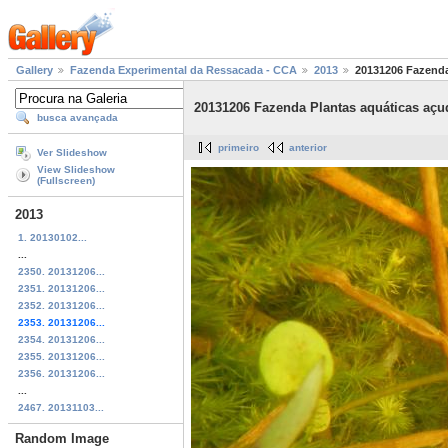
Gallery
Fazenda Experimental da Ressacada - CCA
2013
20131206 Fazenda
20131206 Fazenda Plantas aquáticas açu
busca avançada
primeiro
anterior
Ver Slideshow
View Slideshow
(Fullscreen)
2013
1. 20130102...
...
2350. 20131206...
2351. 20131206...
2352. 20131206...
2353. 20131206...
2354. 20131206...
2355. 20131206...
2356. 20131206...
...
2467. 20131103...
Random Image