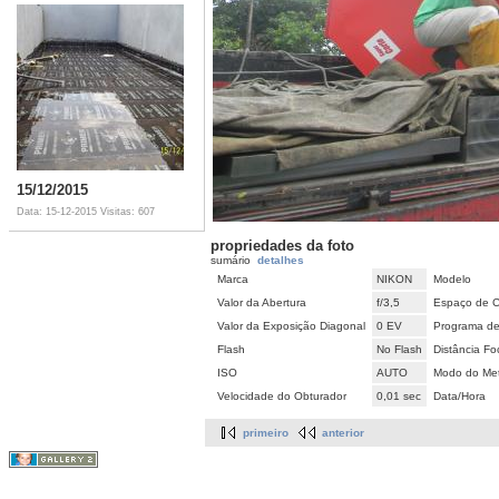
15/12/2015
Data: 15-12-2015
Visitas: 607
propriedades da foto
sumário
detalhes
Marca
NIKON
Modelo
Valor da Abertura
f/3,5
Espaço de C
Valor da Exposição Diagonal
0 EV
Programa de
Flash
No Flash
Distância Fo
ISO
AUTO
Modo do Met
Velocidade do Obturador
0,01 sec
Data/Hora
primeiro
anterior