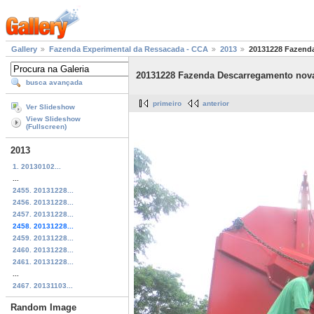
Gallery
Fazenda Experimental da Ressacada - CCA
2013
20131228 Fazenda
20131228 Fazenda Descarregamento nova
busca avançada
primeiro
anterior
Ver Slideshow
View Slideshow
(Fullscreen)
2013
1. 20130102...
...
2455. 20131228...
2456. 20131228...
2457. 20131228...
2458. 20131228...
2459. 20131228...
2460. 20131228...
2461. 20131228...
...
2467. 20131103...
Random Image