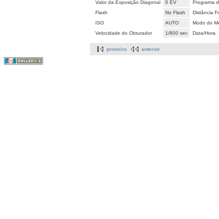
Valor da Exposição Diagonal
0 EV
Programa d
Flash
No Flash
Distância F
ISO
AUTO
Modo do Me
Velocidade do Obturador
1/800 sec
Data/Hora
primeiro
anterior