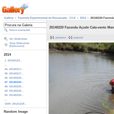
Gallery
Fazenda Experimental da Ressacada - CCA
2014
20140220 Fazend
20140220 Fazenda Açude Cata-vento Man
busca avançada
primeiro
anterior
Ver Slideshow
View Slideshow
(Fullscreen)
2014
1. 20140123...
...
44. 20140217...
45. 20140217...
46. 20140220...
47. 20140220...
48. 20140220...
49. 20140220...
50. 20140220...
...
1609. 20141229...
Random Image