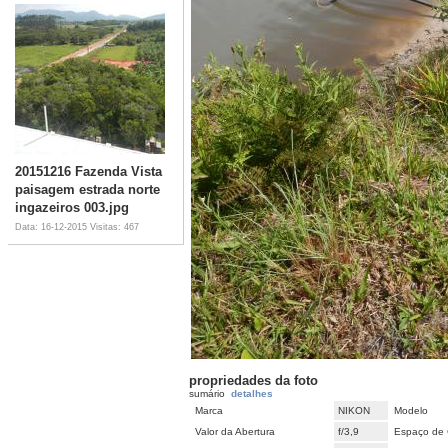
20151216 Fazenda Vista
paisagem estrada norte
ingazeiros 003.jpg
Data: 16-12-2015
Visitas: 467
propriedades da foto
sumário
detalhes
Marca
NIKON
Modelo
Valor da Abertura
f/3,9
Espaço de 