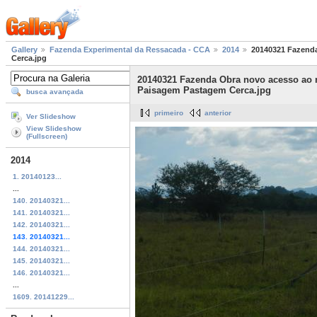
Gallery
Fazenda Experimental da Ressacada - CCA
2014
20140321 Fazenda
Cerca.jpg
20140321 Fazenda Obra novo acesso ao n
Paisagem Pastagem Cerca.jpg
busca avançada
primeiro
anterior
Ver Slideshow
View Slideshow
(Fullscreen)
2014
1. 20140123...
...
140. 20140321...
141. 20140321...
142. 20140321...
143. 20140321...
144. 20140321...
145. 20140321...
146. 20140321...
...
1609. 20141229...