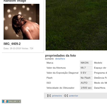
Random Image
IMG_4409-2
Data: 18-10-2018
Visitas: 724
propriedades da foto
sumário
detalhes
Marca
NIKON
Modelo
Valor da Abertura
f/8,7
Espaço de 
Valor da Exposição Diagonal
0 EV
Programa d
Flash
No Flash
Distância F
ISO
AUTO
Modo do Me
Velocidade do Obturador
1/500 sec
Data/Hora
primeiro
anterior