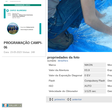
PROGRAMAÇÃO CAMPI-
06
Data: 23-05-2023
Visitas: 248
propriedades da foto
sumário
detalhes
Marca
NIKON
Mod
Valor da Abertura
f/3,9
Esp
Valor da Exposição Diagonal
0 EV
Pro
Flash
Compulsory Flash
Dis
ISO
AUTO
Mod
Velocidade do Obturador
1/125 sec
Dat
primeiro
anterior