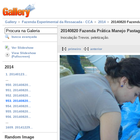
Gallery
Fazenda Experimental da Ressacada - CCA
2014
20140820 Fazenda
20140820 Fazenda Prática Manejo Pasta
busca avançada
Inoculação Trevos. peletização.
Ver Slideshow
primeiro
anterior
View Slideshow
(Fullscreen)
2014
1. 20140123...
...
950. 20140820...
951. 20140820...
952. 20140820...
953. 20140820...
954. 20140820...
955. 20140820...
956. 20140820...
...
1609. 20141229...
Random Image