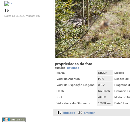
T6
Data: 13-04-2022
Visitas: 467
propriedades da foto
sumário
detalhes
Marca
NIKON
Modelo
Valor da Abertura
f/3,9
Espaço de 
Valor da Exposição Diagonal
0 EV
Programa d
Flash
No Flash
Distância F
ISO
AUTO
Modo do Me
Velocidade do Obturador
1/400 sec
Data/Hora
primeiro
anterior