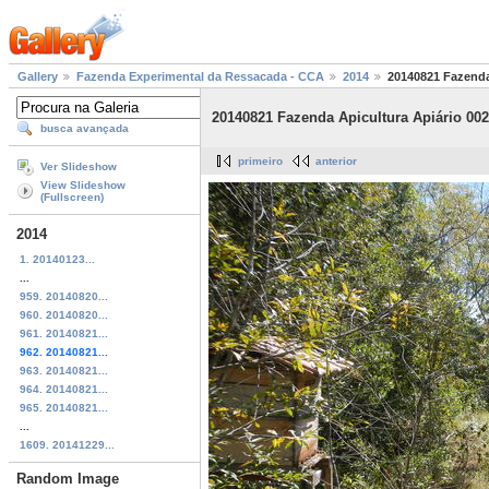
Gallery
Fazenda Experimental da Ressacada - CCA
2014
20140821 Fazenda
20140821 Fazenda Apicultura Apiário 002
busca avançada
primeiro
anterior
Ver Slideshow
View Slideshow
(Fullscreen)
2014
1. 20140123...
...
959. 20140820...
960. 20140820...
961. 20140821...
962. 20140821...
963. 20140821...
964. 20140821...
965. 20140821...
...
1609. 20141229...
Random Image