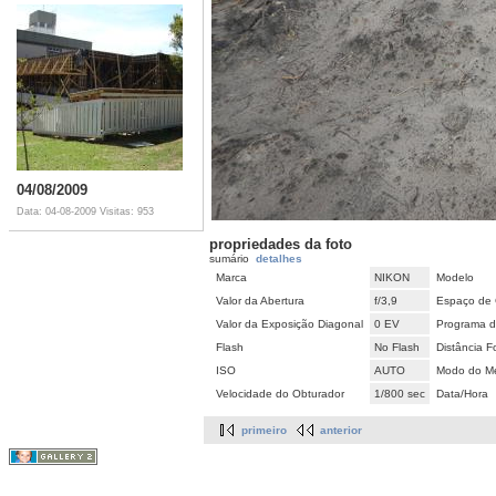
04/08/2009
Data: 04-08-2009
Visitas: 953
propriedades da foto
sumário
detalhes
Marca
NIKON
Modelo
Valor da Abertura
f/3,9
Espaço de 
Valor da Exposição Diagonal
0 EV
Programa d
Flash
No Flash
Distância F
ISO
AUTO
Modo do Me
Velocidade do Obturador
1/800 sec
Data/Hora
primeiro
anterior