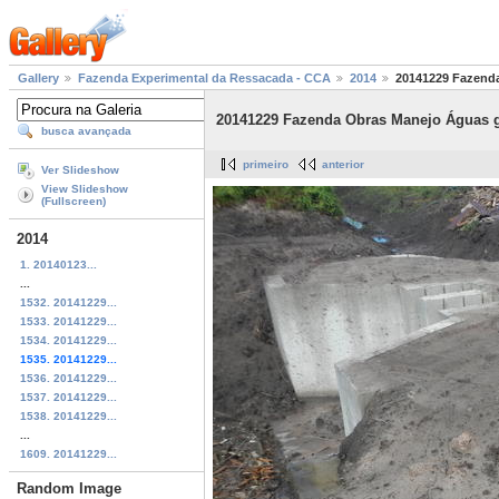
Gallery
Fazenda Experimental da Ressacada - CCA
2014
20141229 Fazenda
20141229 Fazenda Obras Manejo Águas g
busca avançada
primeiro
anterior
Ver Slideshow
View Slideshow
(Fullscreen)
2014
1. 20140123...
...
1532. 20141229...
1533. 20141229...
1534. 20141229...
1535. 20141229...
1536. 20141229...
1537. 20141229...
1538. 20141229...
...
1609. 20141229...
Random Image