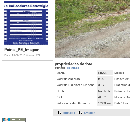
Painel_PE_Imagem
Data: 19-09-2016
Visitas: 677
propriedades da foto
sumário
detalhes
Marca
NIKON
Modelo
Valor da Abertura
f/3,9
Espaço de 
Valor da Exposição Diagonal
0 EV
Programa d
Flash
No Flash
Distância F
ISO
AUTO
Modo do Me
Velocidade do Obturador
1/400 sec
Data/Hora
primeiro
anterior