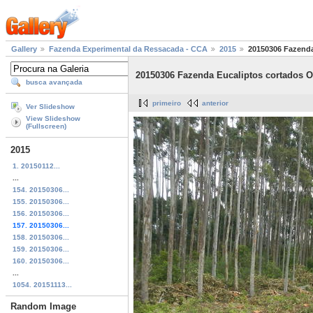
Gallery
Fazenda Experimental da Ressacada - CCA
2015
20150306 Fazenda
20150306 Fazenda Eucaliptos cortados O
busca avançada
primeiro
anterior
Ver Slideshow
View Slideshow
(Fullscreen)
2015
1. 20150112...
...
154. 20150306...
155. 20150306...
156. 20150306...
157. 20150306...
158. 20150306...
159. 20150306...
160. 20150306...
...
1054. 20151113...
Random Image