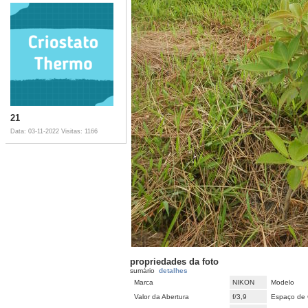
21
Data: 03-11-2022
Visitas: 1166
propriedades da foto
sumário
detalhes
Marca
NIKON
Modelo
Valor da Abertura
f/3,9
Espaço de 