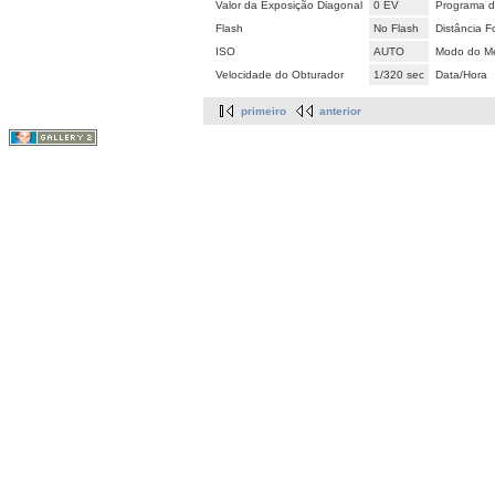
Valor da Exposição Diagonal
0 EV
Programa d
Flash
No Flash
Distância F
ISO
AUTO
Modo do Me
Velocidade do Obturador
1/320 sec
Data/Hora
primeiro
anterior