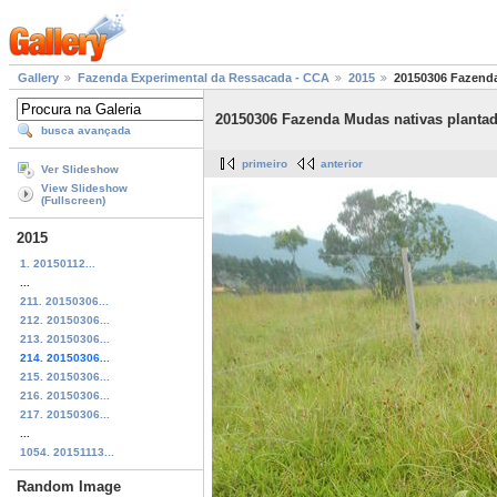
Gallery
Fazenda Experimental da Ressacada - CCA
2015
20150306 Fazenda
20150306 Fazenda Mudas nativas planta
busca avançada
primeiro
anterior
Ver Slideshow
View Slideshow
(Fullscreen)
2015
1. 20150112...
...
211. 20150306...
212. 20150306...
213. 20150306...
214. 20150306...
215. 20150306...
216. 20150306...
217. 20150306...
...
1054. 20151113...
Random Image