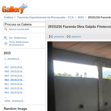
Gallery
Fazenda Experimental da Ressacada - CCA
2015
20151216 Fazenda
20151216 Fazenda Obra Galpão Fitotecni
busca avançada
primeiro
anterior
Ver Slideshow
View Slideshow
(Fullscreen)
2015
1. 20150112...
...
957. 20151216...
958. 20151216...
959. 20151216...
960. 20151216...
961. 20151216...
962. 20151216...
963. 20151216...
...
1054. 20151113...
Random Image