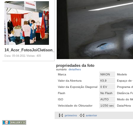
14_Acor_FotosJoiCletison_092007_05_18_025_JPG_jpg.jpg
Data: 05-04-2011
Visitas: 405
propriedades da foto
sumário
detalhes
Marca
NIKON
Modelo
Valor da Abertura
f/3,9
Espaço de 
Valor da Exposição Diagonal
0 EV
Programa d
Flash
No Flash
Distância F
ISO
AUTO
Modo do Me
Velocidade do Obturador
1/250 sec
Data/Hora
primeiro
anterior