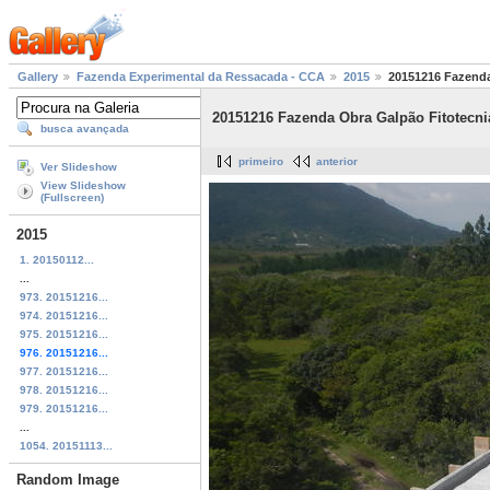
Gallery
Fazenda Experimental da Ressacada - CCA
2015
20151216 Fazenda
20151216 Fazenda Obra Galpão Fitotecni
busca avançada
primeiro
anterior
Ver Slideshow
View Slideshow
(Fullscreen)
2015
1. 20150112...
...
973. 20151216...
974. 20151216...
975. 20151216...
976. 20151216...
977. 20151216...
978. 20151216...
979. 20151216...
...
1054. 20151113...
Random Image