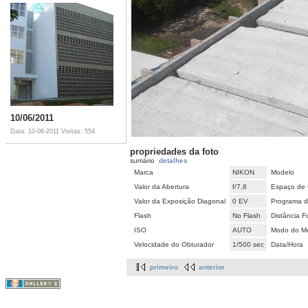
10/06/2011
Data: 10-06-2011
Visitas: 554
propriedades da foto
sumário
detalhes
Marca
NIKON
Modelo
Valor da Abertura
f/7,8
Espaço de 
Valor da Exposição Diagonal
0 EV
Programa d
Flash
No Flash
Distância F
ISO
AUTO
Modo do Me
Velocidade do Obturador
1/500 sec
Data/Hora
primeiro
anterior