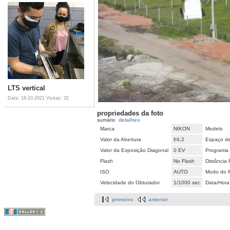
LTS vertical
Data: 18-10-2021
Visitas: 32
propriedades da foto
sumário
detalhes
Marca
NIKON
Modelo
Valor da Abertura
f/4,2
Espaço de
Valor da Exposição Diagonal
0 EV
Programa 
Flash
No Flash
Distância 
ISO
AUTO
Modo do M
Velocidade do Obturador
1/1000 sec
Data/Hora
primeiro
anterior