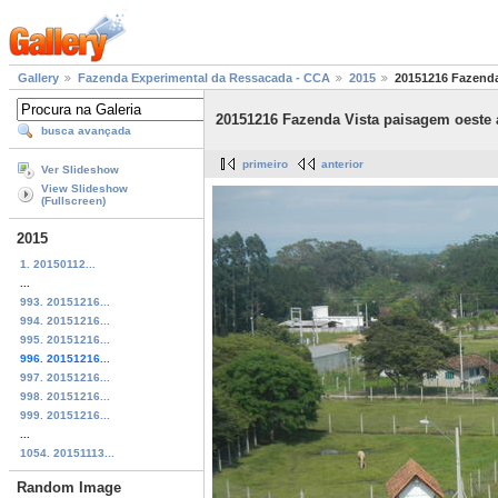
Gallery
Fazenda Experimental da Ressacada - CCA
2015
20151216 Fazenda 
20151216 Fazenda Vista paisagem oeste av
busca avançada
primeiro
anterior
Ver Slideshow
View Slideshow
(Fullscreen)
2015
1. 20150112...
...
993. 20151216...
994. 20151216...
995. 20151216...
996. 20151216...
997. 20151216...
998. 20151216...
999. 20151216...
...
1054. 20151113...
Random Image