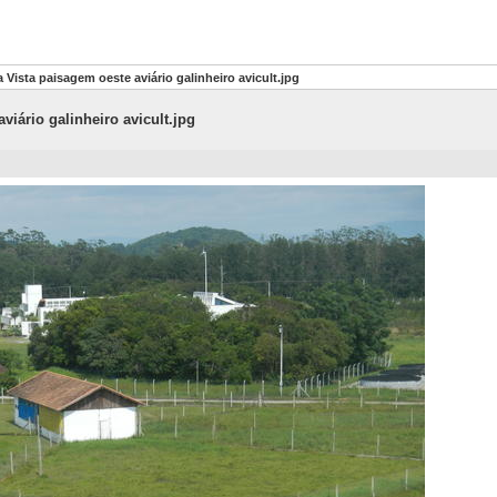
Vista paisagem oeste aviário galinheiro avicult.jpg
iário galinheiro avicult.jpg