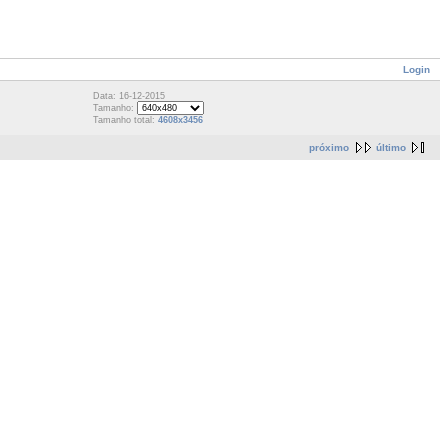
Login
Data: 16-12-2015
Tamanho:
Tamanho total:
4608x3456
próximo
último