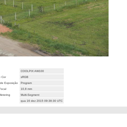
COOLPIX AW100
 Cor
sRGB
de Exposição
Program
Focal
10,8 mm
etering
Multi-Segment
qua 16 dez 2015 09:38:30 UTC