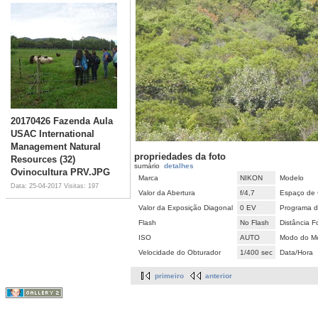
20170426 Fazenda Aula
USAC International
Management Natural
propriedades da foto
Resources (32)
sumário
detalhes
Ovinocultura PRV.JPG
Marca
NIKON
Modelo
Data: 25-04-2017
Visitas: 197
Valor da Abertura
f/4,7
Espaço de 
Valor da Exposição Diagonal
0 EV
Programa d
Flash
No Flash
Distância F
ISO
AUTO
Modo do Me
Velocidade do Obturador
1/400 sec
Data/Hora
primeiro
anterior