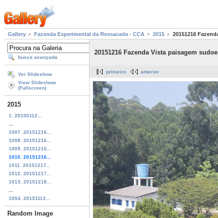
Gallery
Fazenda Experimental da Ressacada - CCA
2015
20151216 Fazenda
20151216 Fazenda Vista paisagem sudoest
busca avançada
primeiro
anterior
Ver Slideshow
View Slideshow
(Fullscreen)
2015
1. 20150112...
...
1007. 20151216...
1008. 20151216...
1009. 20151216...
1010. 20151216...
1011. 20151217...
1012. 20151217...
1013. 20151218...
...
1054. 20151113...
Random Image