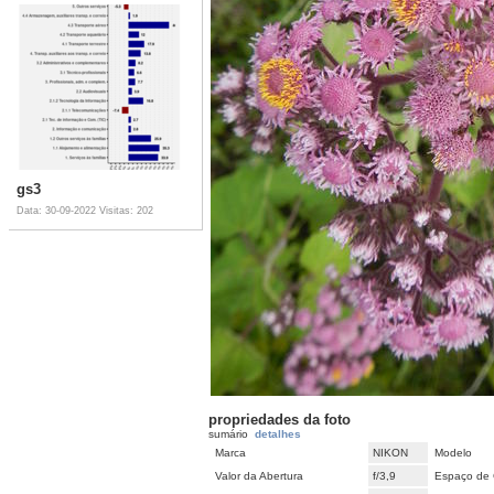
gs3
Data: 30-09-2022
Visitas: 202
propriedades da foto
sumário
detalhes
Marca
NIKON
Modelo
Valor da Abertura
f/3,9
Espaço de 