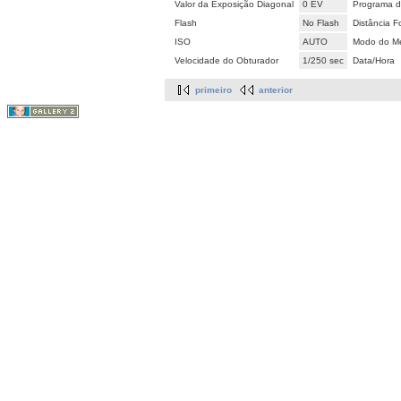
Valor da Exposição Diagonal
0 EV
Programa d
Flash
No Flash
Distância F
ISO
AUTO
Modo do Me
Velocidade do Obturador
1/250 sec
Data/Hora
primeiro
anterior