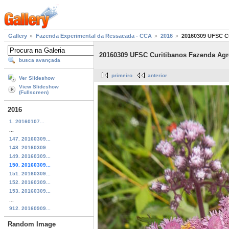
Gallery
Fazenda Experimental da Ressacada - CCA
2016
20160309 UFSC Cu
20160309 UFSC Curitibanos Fazenda Agro
busca avançada
primeiro
anterior
Ver Slideshow
View Slideshow
(Fullscreen)
2016
1. 20160107...
...
147. 20160309...
148. 20160309...
149. 20160309...
150. 20160309...
151. 20160309...
152. 20160309...
153. 20160309...
...
912. 20160909...
Random Image