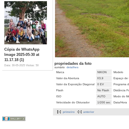
Cópia de WhatsApp
Image 2025-05-30 at
11.17.18 (1)
propriedades da foto
Data: 30-05-2025
Visitas: 50
sumário
detalhes
Marca
NIKON
Modelo
Valor da Abertura
f/3,9
Espaço de 
Valor da Exposição Diagonal
0 EV
Programa d
Flash
No Flash
Distância F
ISO
AUTO
Modo do Me
Velocidade do Obturador
1/200 sec
Data/Hora
primeiro
anterior