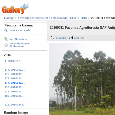
Gallery
Fazenda Experimental da Ressacada - CCA
2016
20160311 Fazenda
20160311 Fazenda Agrofloresta SAF Ant
busca avançada
primeiro
anterior
Ver Slideshow
View Slideshow
(Fullscreen)
2016
1. 20160107...
...
174. 20160311...
175. 20160311...
176. 20160311...
177. 20160311...
178. 20160311...
179. 20160311...
180. 20160311...
...
912. 20160909...
Random Image