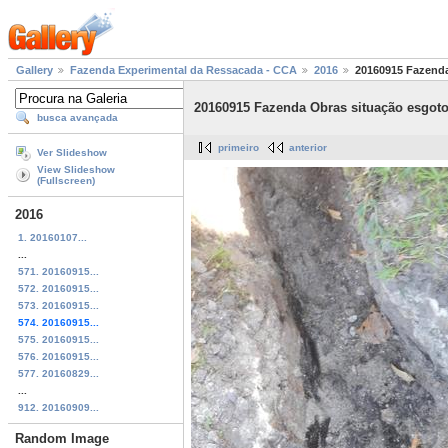
Gallery
Fazenda Experimental da Ressacada - CCA
2016
20160915 Fazenda
20160915 Fazenda Obras situação esgoto
busca avançada
primeiro
anterior
Ver Slideshow
View Slideshow
(Fullscreen)
2016
1. 20160107...
...
571. 20160915...
572. 20160915...
573. 20160915...
574. 20160915...
575. 20160915...
576. 20160915...
577. 20160829...
...
912. 20160909...
Random Image