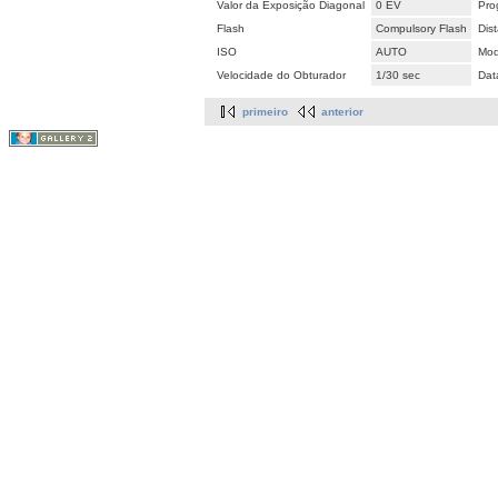
Valor da Exposição Diagonal
0 EV
Pro
Flash
Compulsory Flash
Dis
ISO
AUTO
Mod
Velocidade do Obturador
1/30 sec
Dat
primeiro
anterior