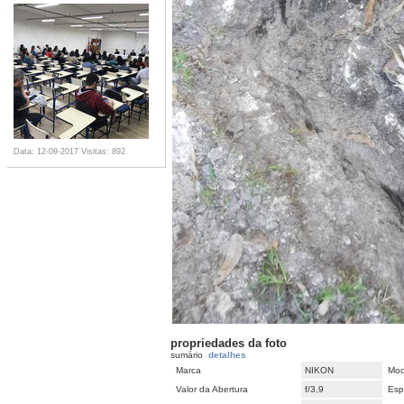
Data: 12-09-2017
Visitas: 892
propriedades da foto
sumário
detalhes
Marca
NIKON
Mod
Valor da Abertura
f/3,9
Esp