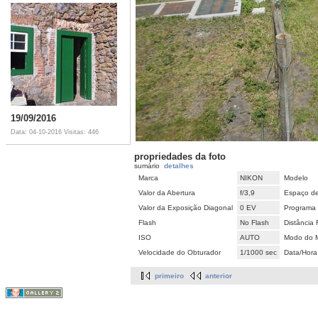
19/09/2016
Data: 04-10-2016
Visitas: 446
propriedades da foto
sumário
detalhes
Marca
NIKON
Modelo
Valor da Abertura
f/3,9
Espaço de
Valor da Exposição Diagonal
0 EV
Programa 
Flash
No Flash
Distância 
ISO
AUTO
Modo do M
Velocidade do Obturador
1/1000 sec
Data/Hora
primeiro
anterior