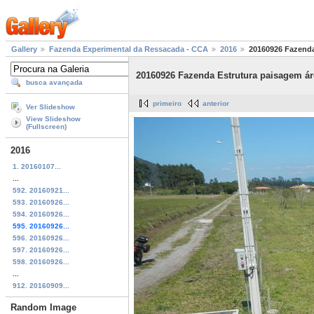
Gallery
Fazenda Experimental da Ressacada - CCA
2016
20160926 Fazenda
20160926 Fazenda Estrutura paisagem ár
busca avançada
primeiro
anterior
Ver Slideshow
View Slideshow
(Fullscreen)
2016
1. 20160107...
...
592. 20160921...
593. 20160926...
594. 20160926...
595. 20160926...
596. 20160926...
597. 20160926...
598. 20160926...
...
912. 20160909...
Random Image