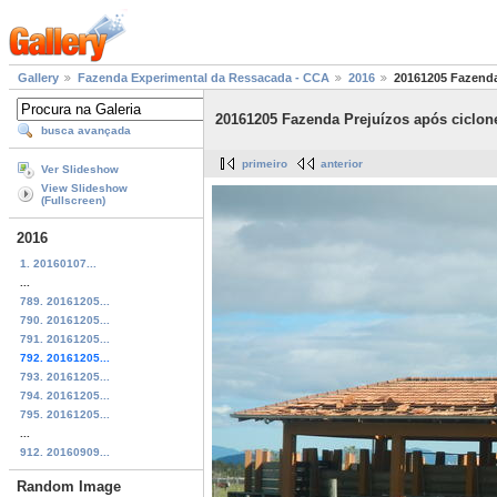
Gallery
Fazenda Experimental da Ressacada - CCA
2016
20161205 Fazenda
20161205 Fazenda Prejuízos após ciclon
busca avançada
primeiro
anterior
Ver Slideshow
View Slideshow
(Fullscreen)
2016
1. 20160107...
...
789. 20161205...
790. 20161205...
791. 20161205...
792. 20161205...
793. 20161205...
794. 20161205...
795. 20161205...
...
912. 20160909...
Random Image