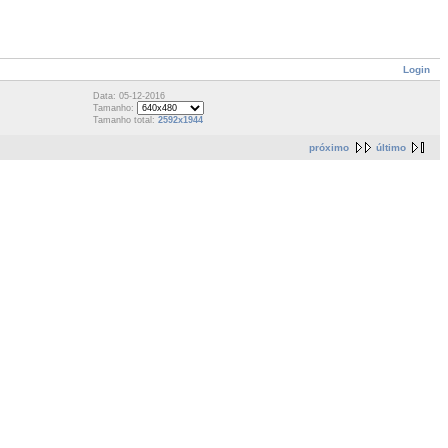
Login
Data: 05-12-2016
Tamanho:
Tamanho total:
2592x1944
próximo
último