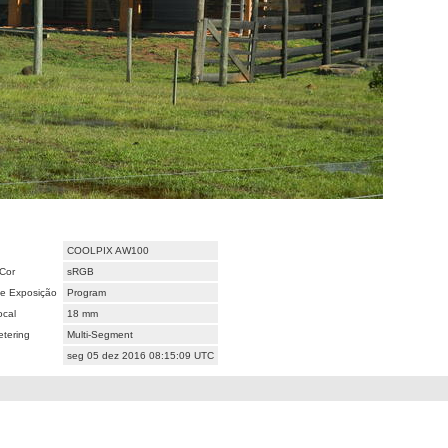
COOLPIX AW100
Cor
sRGB
e Exposição
Program
ocal
18 mm
tering
Multi-Segment
seg 05 dez 2016 08:15:09 UTC