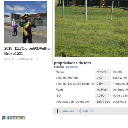
2018_1117Canon60DVelho
Bruxo1521
Data: 17-11-2018
Visitas: 71
propriedades da foto
sumário
detalhes
Marca
NIKON
Modelo
Valor da Abertura
f/4,6
Espaço de 
Valor da Exposição Diagonal
0 EV
Programa d
Flash
No Flash
Distância F
ISO
AUTO
Modo do Me
Velocidade do Obturador
1/800 sec
Data/Hora
primeiro
anterior