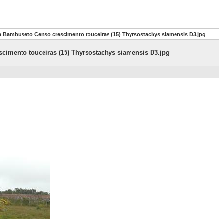
 Bambuseto Censo crescimento touceiras (15) Thyrsostachys siamensis D3.jpg
imento touceiras (15) Thyrsostachys siamensis D3.jpg