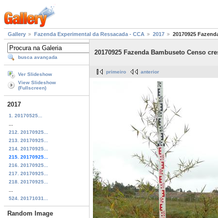
Gallery
Fazenda Experimental da Ressacada - CCA
2017
20170925 Fazenda
20170925 Fazenda Bambuseto Censo cresc
busca avançada
primeiro
anterior
Ver Slideshow
View Slideshow
(Fullscreen)
2017
1. 20170525...
...
212. 20170925...
213. 20170925...
214. 20170925...
215. 20170925...
216. 20170925...
217. 20170925...
218. 20170925...
...
524. 20171031...
Random Image