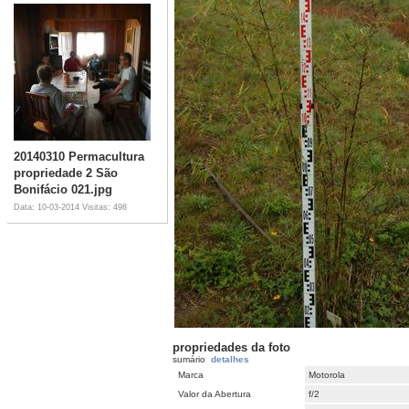
20140310 Permacultura
propriedade 2 São
Bonifácio 021.jpg
Data: 10-03-2014
Visitas: 498
propriedades da foto
sumário
detalhes
Marca
Motorola
Valor da Abertura
f/2