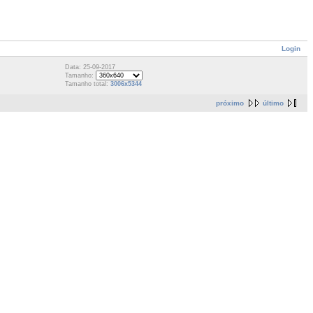
Login
Data: 25-09-2017
Tamanho:
Tamanho total:
3006x5344
próximo
último