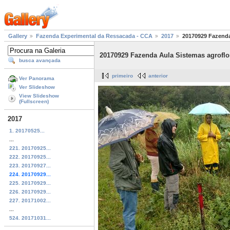
Gallery
Fazenda Experimental da Ressacada - CCA
2017
20170929 Fazenda
20170929 Fazenda Aula Sistemas agroflor
busca avançada
primeiro
anterior
Ver Panorama
Ver Slideshow
View Slideshow
(Fullscreen)
2017
1. 20170525...
...
221. 20170925...
222. 20170925...
223. 20170927...
224. 20170929...
225. 20170929...
226. 20170929...
227. 20171002...
...
524. 20171031...