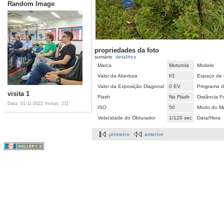
Random Image
propriedades da foto
sumário
detalhes
Marca
Motorola
Modelo
Valor da Abertura
f/2
Espaço de 
Valor da Exposição Diagonal
0 EV
Programa d
visita 1
Flash
No Flash
Distância F
Data: 01-11-2022
Visitas: 211
ISO
50
Modo do Me
Velocidade do Obturador
1/120 sec
Data/Hora
primeiro
anterior