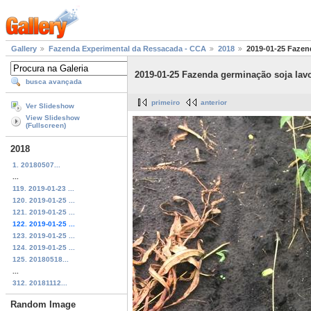
Gallery
Fazenda Experimental da Ressacada - CCA
2018
2019-01-25 Fazen
2019-01-25 Fazenda germinação soja lavo
busca avançada
primeiro
anterior
Ver Slideshow
View Slideshow
(Fullscreen)
2018
1. 20180507...
...
119. 2019-01-23 ...
120. 2019-01-25 ...
121. 2019-01-25 ...
122. 2019-01-25 ...
123. 2019-01-25 ...
124. 2019-01-25 ...
125. 20180518...
...
312. 20181112...
Random Image