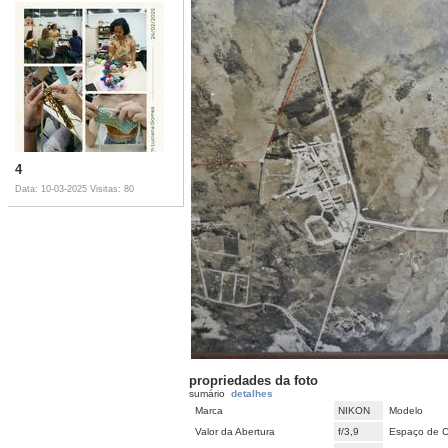
4
Data: 10-03-2025
Visitas: 80
propriedades da foto
sumário
detalhes
Marca
NIKON
Modelo
Valor da Abertura
f/3,9
Espaço de C