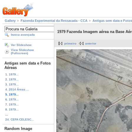
Gallery
Fazenda Experimental da Ressacada - CCA
Antigas sem data e Foto
1979 Fazenda Imagem aérea na Base Aér
busca avançada
primeiro
anterior
Ver Slideshow
View Slideshow
(Fullscreen)
Antigas sem data e Fotos
Aéreas
1. 1979...
2. 1979...
3. 1979...
4. 2014 Áreas ...
5. 1979...
6. 1979...
7. 1979...
8. 1979...
...
24. CEFA CELESC...
Random Image