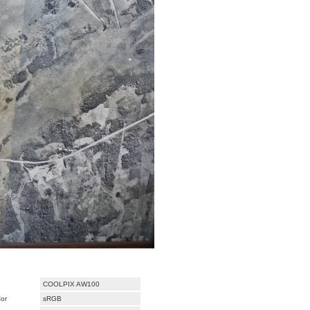
COOLPIX AW100
or
sRGB