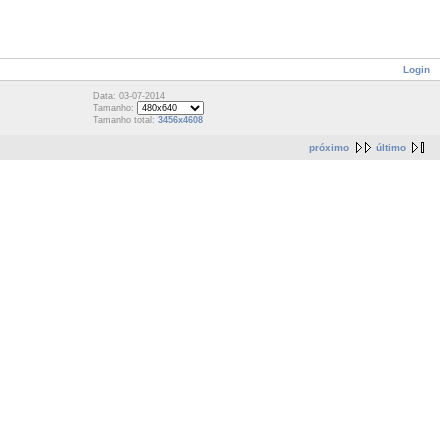
Login
Data: 03-07-2014
Tamanho:
Tamanho total:
3456x4608
próximo
último