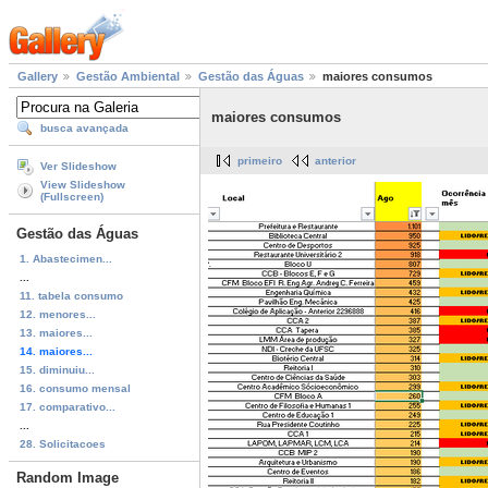
Gallery
Gestão Ambiental
Gestão das Águas
maiores consumos
maiores consumos
busca avançada
primeiro
anterior
Ver Slideshow
View Slideshow
(Fullscreen)
Gestão das Águas
1. Abastecimen...
...
11. tabela consumo
12. menores...
13. maiores...
14. maiores...
15. diminuiu...
16. consumo mensal
17. comparativo...
...
28. Solicitacoes
Random Image