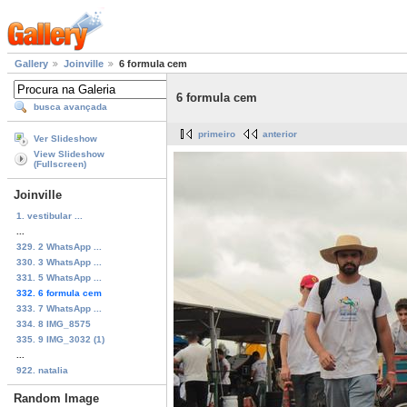
Gallery
Joinville
6 formula cem
6 formula cem
busca avançada
primeiro
anterior
Ver Slideshow
View Slideshow
(Fullscreen)
Joinville
1. vestibular ...
...
329. 2 WhatsApp ...
330. 3 WhatsApp ...
331. 5 WhatsApp ...
332. 6 formula cem
333. 7 WhatsApp ...
334. 8 IMG_8575
335. 9 IMG_3032 (1)
...
922. natalia
Random Image