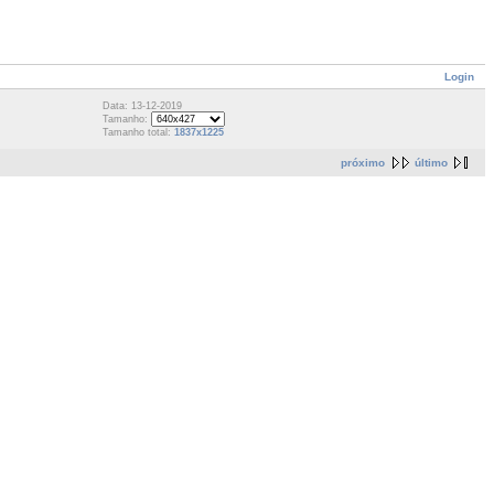
Login
Data: 13-12-2019
Tamanho:
Tamanho total:
1837x1225
próximo
último