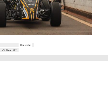
Copyright
1LvVeKwY_72Q