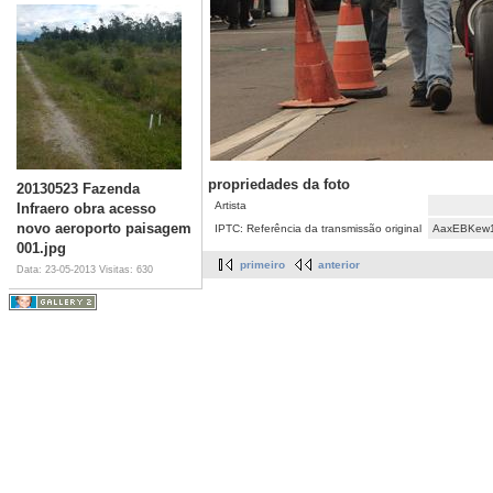
propriedades da foto
20130523 Fazenda
Artista
Infraero obra acesso
novo aeroporto paisagem
IPTC: Referência da transmissão original
AaxEBKew
001.jpg
primeiro
anterior
Data: 23-05-2013
Visitas: 630