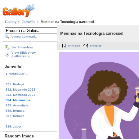
Gallery
Joinville
Meninas na Tecnologia carrossel
Meninas na Tecnologia carrossel
busca avançada
primeiro
anterior
Ver Slideshow
View Slideshow
(Fullscreen)
Joinville
1. vestibular ...
...
691. Rodapé...
692. Mestrado 2023
693. Mestrado 2023
694. Meninas na ...
695. Arte-site-e...
696. fórmula
697. fórmula
...
916. zabot
Random Image