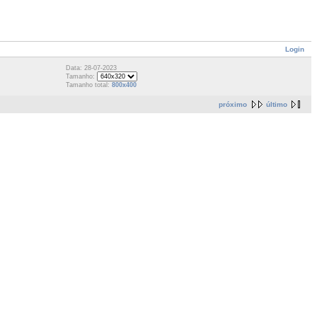
Login
Data: 28-07-2023
Tamanho:
Tamanho total:
800x400
próximo
último