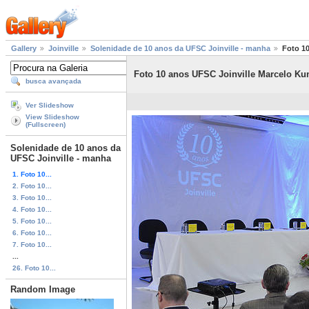
Gallery
Joinville
Solenidade de 10 anos da UFSC Joinville - manha
Foto 1
Foto 10 anos UFSC Joinville Marcelo Ku
busca avançada
Ver Slideshow
View Slideshow
(Fullscreen)
Solenidade de 10 anos da
UFSC Joinville - manha
1. Foto 10...
2. Foto 10...
3. Foto 10...
4. Foto 10...
5. Foto 10...
6. Foto 10...
7. Foto 10...
...
26. Foto 10...
Random Image