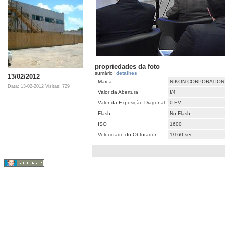
propriedades da foto
sumário
detalhes
13/02/2012
Marca
NIKON CORPORATION
Data: 13-02-2012
Visitas: 729
Valor da Abertura
f/4
Valor da Exposição Diagonal
0 EV
Flash
No Flash
ISO
1600
Velocidade do Obturador
1/160 sec