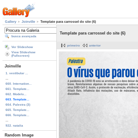
Gallery
Joinville
Template para carrossel do site (6)
Template para carrossel do site (6)
busca avançada
primeiro
anterior
Ver Slideshow
View Slideshow
(Fullscreen)
Joinville
1. vestibular ...
...
660. Internation...
661. Template...
662. Modelo...
663. Template...
664. Palestra (3)
665. Template...
666. Template...
...
922. natalia
Random Image