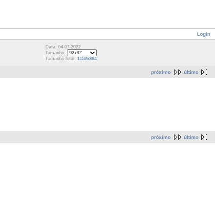
Login
Data: 04-07-2022
Tamanho:
Tamanho total:
1152x864
próximo
último
próximo
último