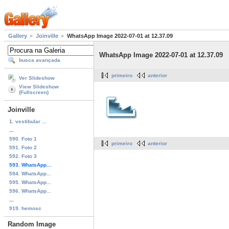
Gallery
Joinville
WhatsApp Image 2022-07-01 at 12.37.09
WhatsApp Image 2022-07-01 at 12.37.09
busca avançada
primeiro
anterior
Ver Slideshow
View Slideshow
(Fullscreen)
Joinville
1. vestibular ...
...
590. Foto 1
primeiro
anterior
591. Foto 2
592. Foto 3
593. WhatsApp...
594. WhatsApp...
595. WhatsApp...
596. WhatsApp...
...
919. hemosc
Random Image