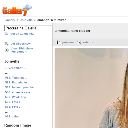
Gallery
Joinville
amanda sem raizen
amanda sem raizen
busca avançada
primeiro
anterior
Ver Slideshow
View Slideshow
(Fullscreen)
Joinville
1. vestibular ...
...
585. Template...
586. Fraunhofer ...
587. banner youtube
588. amanda sem ...
589. WhatsApp...
590. Foto 1
591. Foto 2
...
916. zabot
Random Image