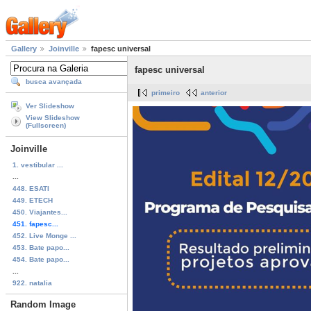
Gallery
Joinville
fapesc universal
fapesc universal
busca avançada
primeiro
anterior
Ver Slideshow
View Slideshow
(Fullscreen)
Joinville
1. vestibular ...
...
448. ESATI
449. ETECH
450. Viajantes...
451. fapesc...
452. Live Monge ...
453. Bate papo...
454. Bate papo...
...
922. natalia
Random Image