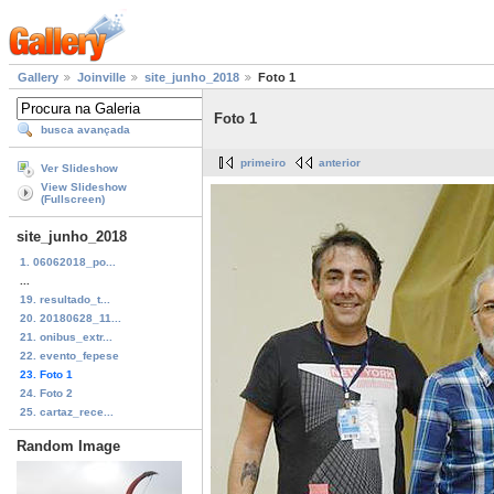
Gallery
Joinville
site_junho_2018
Foto 1
Foto 1
busca avançada
primeiro
anterior
Ver Slideshow
View Slideshow
(Fullscreen)
site_junho_2018
1. 06062018_po...
...
19. resultado_t...
20. 20180628_11...
21. onibus_extr...
22. evento_fepese
23. Foto 1
24. Foto 2
25. cartaz_rece...
Random Image