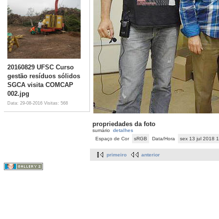
20160829 UFSC Curso
gestão resíduos sólidos
SGCA visita COMCAP
002.jpg
Data: 29-08-2016
Visitas: 568
propriedades da foto
sumário
detalhes
Espaço de Cor
sRGB
Data/Hora
sex 13 jul 2018 
primeiro
anterior