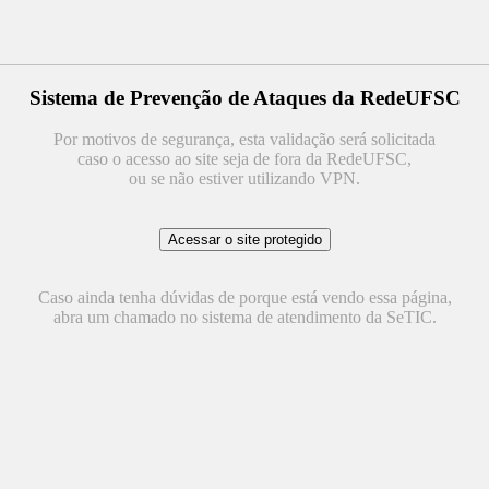
Sistema de Prevenção de Ataques da RedeUFSC
Por motivos de segurança, esta validação será solicitada
caso o acesso ao site seja de fora da RedeUFSC,
ou se não estiver utilizando VPN.
Caso ainda tenha dúvidas de porque está vendo essa página,
abra um chamado no sistema de atendimento da SeTIC.