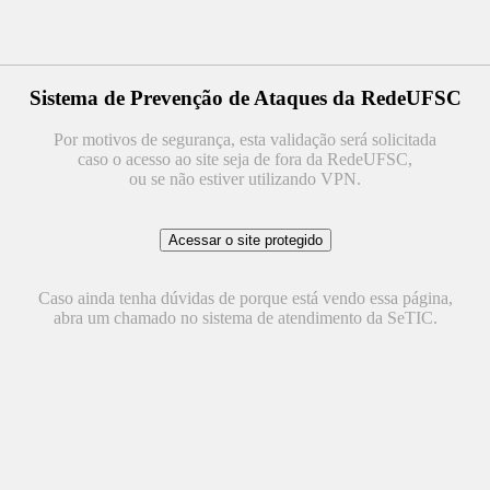
Sistema de Prevenção de Ataques da RedeUFSC
Por motivos de segurança, esta validação será solicitada
caso o acesso ao site seja de fora da RedeUFSC,
ou se não estiver utilizando VPN.
Caso ainda tenha dúvidas de porque está vendo essa página,
abra um chamado no sistema de atendimento da SeTIC.