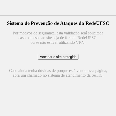
Sistema de Prevenção de Ataques da RedeUFSC
Por motivos de segurança, esta validação será solicitada
caso o acesso ao site seja de fora da RedeUFSC,
ou se não estiver utilizando VPN.
Caso ainda tenha dúvidas de porque está vendo essa página,
abra um chamado no sistema de atendimento da SeTIC.