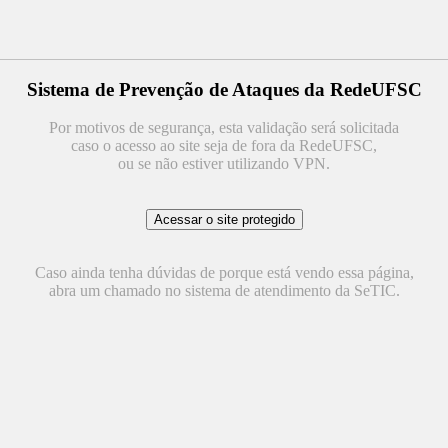
Sistema de Prevenção de Ataques da RedeUFSC
Por motivos de segurança, esta validação será solicitada
caso o acesso ao site seja de fora da RedeUFSC,
ou se não estiver utilizando VPN.
Caso ainda tenha dúvidas de porque está vendo essa página,
abra um chamado no sistema de atendimento da SeTIC.